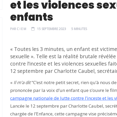
et les violences sex
enfants
PAR
C I E M
15 SEPTEMBRE 2023
5 MINUTES
« Toutes les 3 minutes, un enfant est victime 
sexuelle ». Telle est la réalité brutale révél
contre l’inceste et les violences sexuelles fa
12 septembre par Charlotte Caubel, secrétair
«
Il m’a dit
“C’est notre petit secret, rien qu’à nous de
prononcée par la voix d’un enfant que s’ouvre le fil
campagne nationale de lutte contre l’inceste et les v
Lancée le 12 septembre par Charlotte Caubel, secrét
chargée de l’Enfance, cette campagne vise précisém