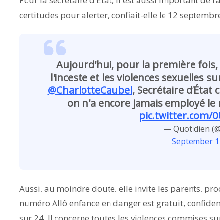
Pour la secrétaire d’État, il est aussi important de r
certitudes pour alerter, confiait-elle le 12 septembr
Aujourd'hui, pour la première fois
l'inceste et les violences sexuelles s
@CharlotteCaubel
, Secrétaire d’État 
on n'a encore jamais employé le
pic.twitter.com
— Quotidien (@Q
September 1
Aussi, au moindre doute, elle invite les parents, pr
numéro Allô enfance en danger est gratuit, confident
sur 24. Il concerne toutes les violences commises su