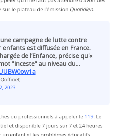
appeler qu’il ne faut pas attendre d’avoir des
e sur le plateau de l’émission
Quotidien
.
, une campagne de lutte contre
ur enfants est diffusée en France.
chargée de l’Enfance, précise qu'«
 mot "inceste" au niveau du…
/0UUBW0ow1a
officiel)
2, 2023
oches ou professionnels à appeler le
119
. Le
iel et disponible 7 jours sur 7 et 24 heures
r un enfant et les problèmes éducatifs.