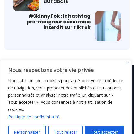
au rabais
#SkinnyTok : le hashtag
pro-maigreur désormais
interdit sur TikTok
Nous respectons votre vie privée
Nous utilisons des cookies pour améliorer votre expérience
de navigation, vous proposer des publicités ou du contenu
© C i E M
2026
personnalisés et analyser notre trafic. En cliquant sur «
Tout accepter », vous consentez à notre utilisation de
Mentions légales
cookies.
Politique de confidentialité
Personnaliser
Tout rejeter
Tout accepter