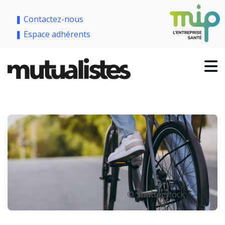
❚ Contactez-nous
❚ Espace adhérents
© Shutterstock