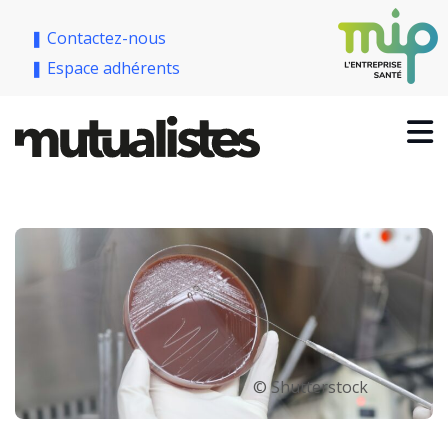
❚ Contactez-nous
❚ Espace adhérents
© Shutterstock