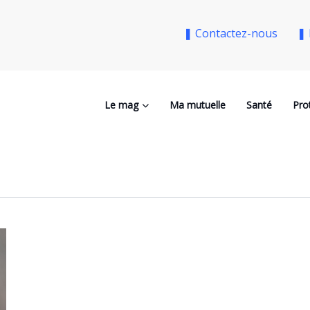
❚ Contactez-nous
❚ 
Le mag
Ma mutuelle
Santé
Pro