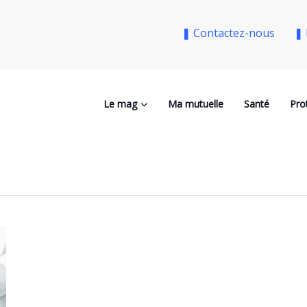
❚ Contactez-nous
❚ 
Le mag
Ma mutuelle
Santé
Pro