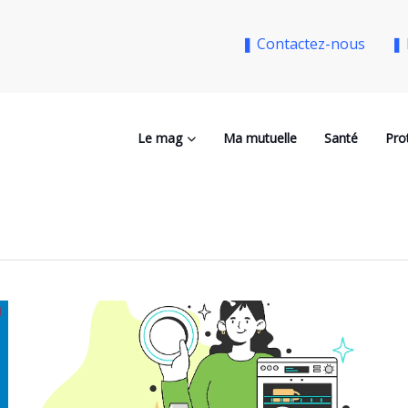
❚ Contactez-nous
❚ 
Le mag
Ma mutuelle
Santé
Pro