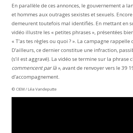
En parallèle de ces annonces, le gouvernement a la
et hommes aux outrages sexistes et sexuels. Encore t
demeurent toutefois mal identifiés. En mettant en sc
vidéo illustre les « petites phrases », présentées b
« T’as tes règles ou quoi ? ». La campagne rappelle q
D’ailleurs, ce dernier constitue une infraction, pas
(s’il est aggravé). La vidéo se termine sur la phrase 
commencent par là »
, avant de renvoyer vers le 39 
d’accompagnement.
© CIEM / Léa Vandeputte