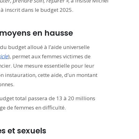
outer, prendre soin, réparer »
, a insisté Michel
jà inscrit dans le budget 2025.
s moyens en hausse
du budget alloué à l’aide universelle
icle
), permet aux femmes victimes de
ncier. Une mesure essentielle pour leur
n instauration, cette aide, d’un montant
onnes.
udget total passera de 13 à 20 millions
tage de femmes en difficulté.
es et sexuels