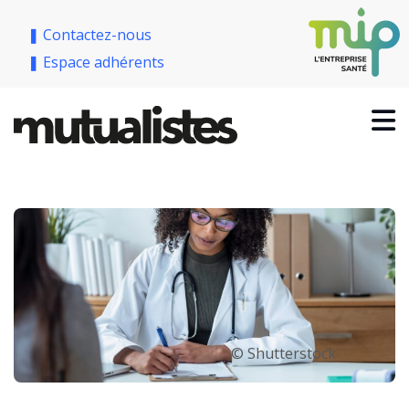
❚ Contactez-nous
❚ Espace adhérents
© Shutterstock