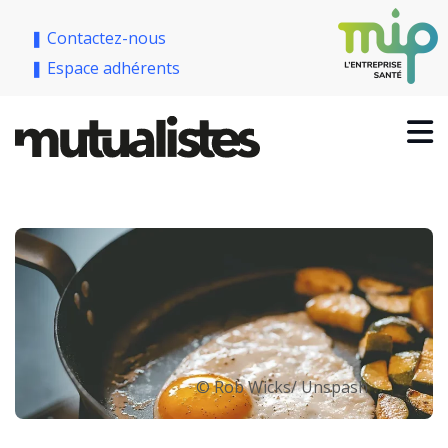
❚ Contactez-nous
❚ Espace adhérents
© Rob Wicks/ Unspash