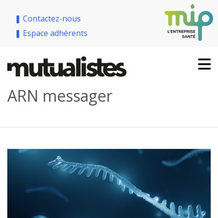
❚ Contactez-nous
❚ Espace adhérents
ARN messager