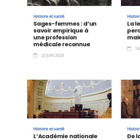
Histoire et santé
Histoir
Sages-femmes : d’un
La l
savoir empirique à
perc
une profession
mal
médicale reconnue
18
23 JUIN 2026
Histoire et santé
Histoir
L’Académie nationale
De l