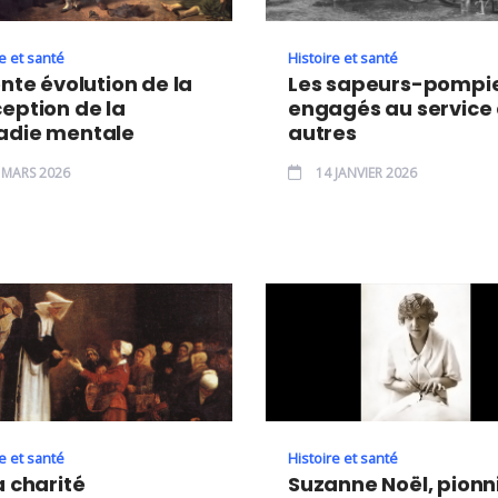
e et santé
Histoire et santé
ente évolution de la
Les sapeurs-pompie
eption de la
engagés au service
adie mentale
autres
 MARS 2026
14 JANVIER 2026
e et santé
Histoire et santé
a charité
Suzanne Noël, pionn