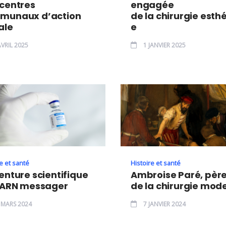
centres
engagée
munaux d’action
de la chirurgie esth
ale
e
VRIL 2025
1 JANVIER 2025
e et santé
Histoire et santé
enture scientifique
Ambroise Paré, pèr
l’ARN messager
de la chirurgie mod
 MARS 2024
7 JANVIER 2024