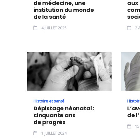
de médecine, une
aux 
institution du monde
com
de la santé
soci
4 JUILLET 2025
2 A
Histoire et santé
Histoir
Dépistage néonatal :
L’av
cinquante ans
de 
de progrès
15
1 JUILLET 2024